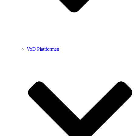
VoD Plattformen