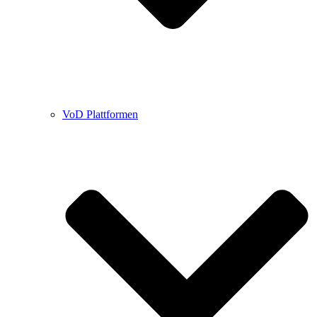
VoD Plattformen