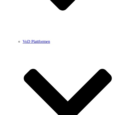
VoD Plattformen