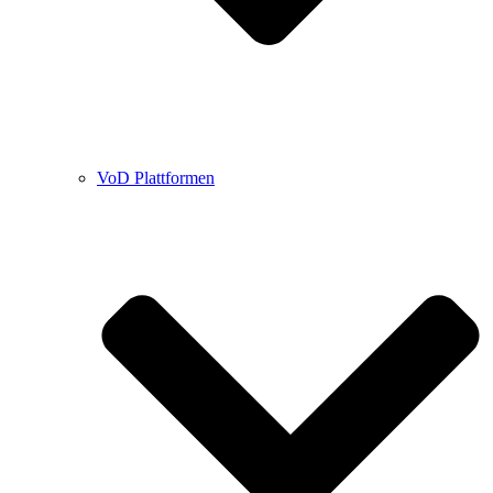
VoD Plattformen