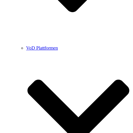
VoD Plattformen