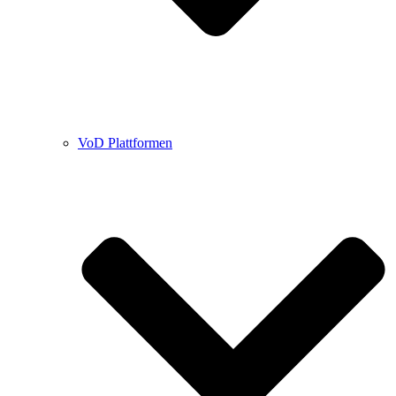
VoD Plattformen