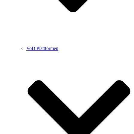
VoD Plattformen