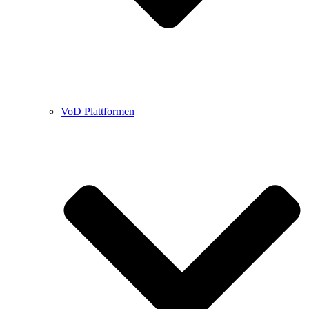
VoD Plattformen