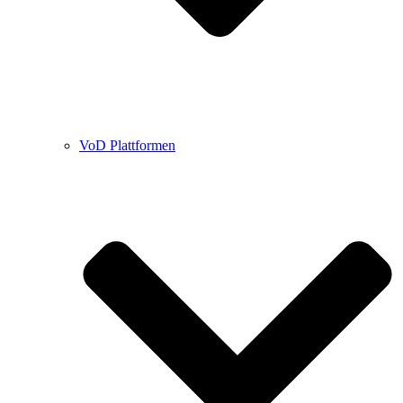
VoD Plattformen