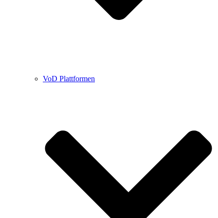
VoD Plattformen