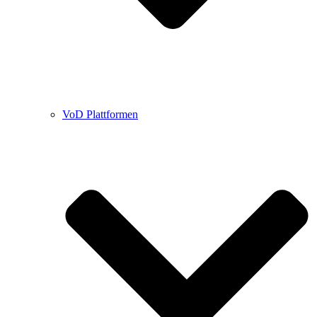
VoD Plattformen