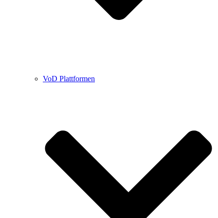
VoD Plattformen