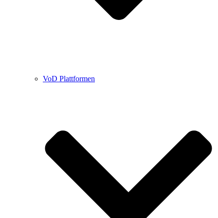
VoD Plattformen