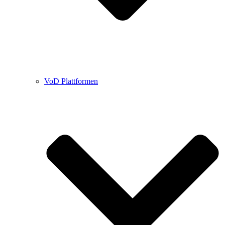
VoD Plattformen