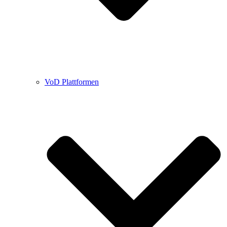
VoD Plattformen