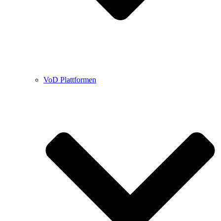
VoD Plattformen