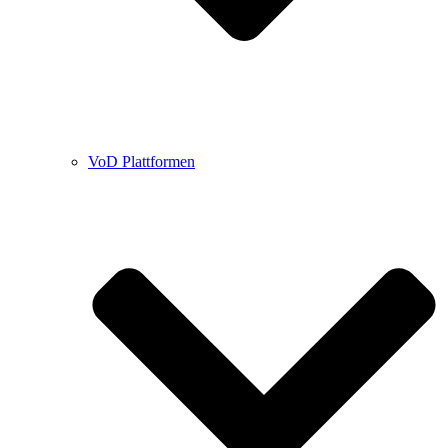
VoD Plattformen