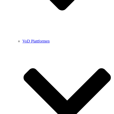
VoD Plattformen