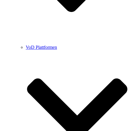
VoD Plattformen