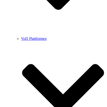
VoD Plattformen