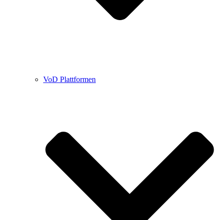
VoD Plattformen