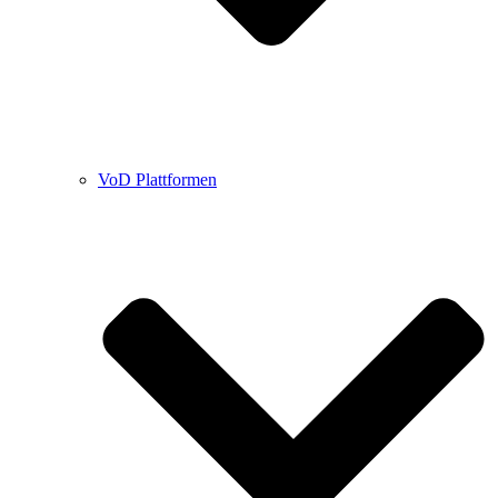
VoD Plattformen