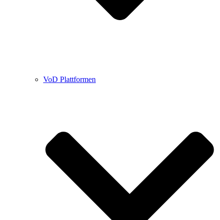
VoD Plattformen