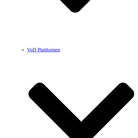
VoD Plattformen