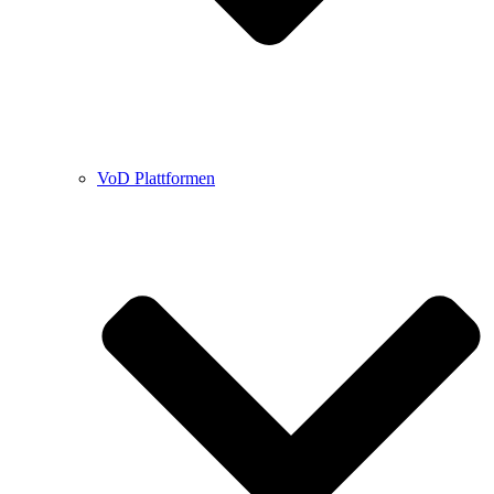
VoD Plattformen