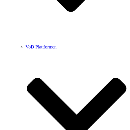
VoD Plattformen