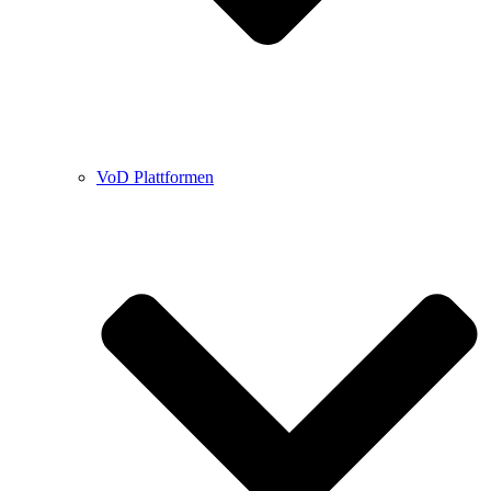
VoD Plattformen