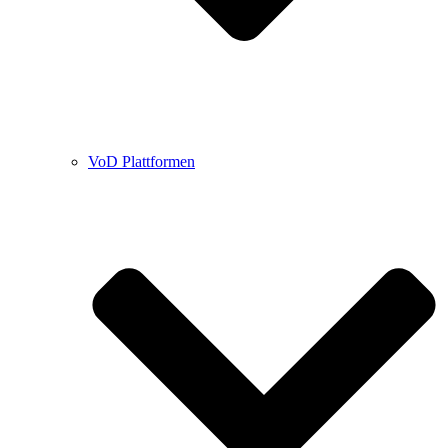
VoD Plattformen