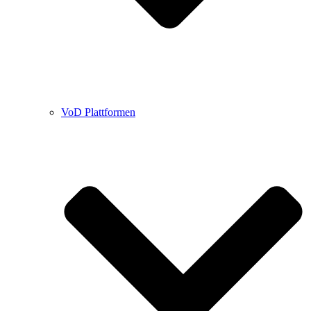
VoD Plattformen