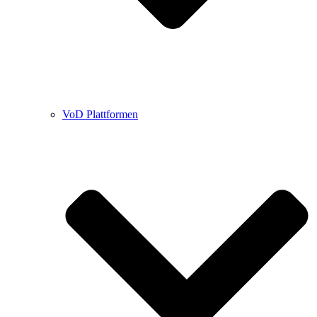
VoD Plattformen