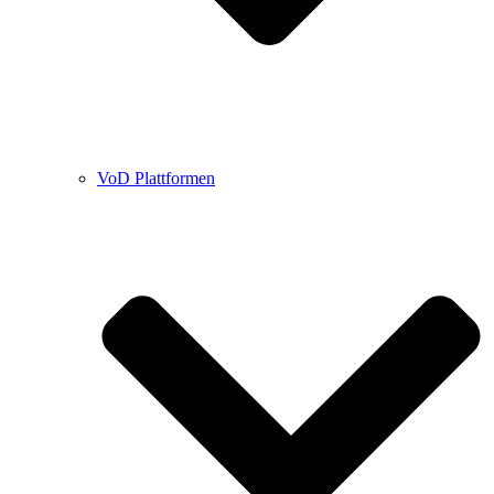
VoD Plattformen