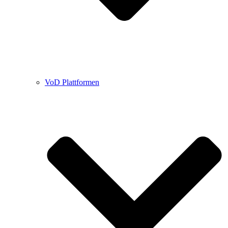
VoD Plattformen