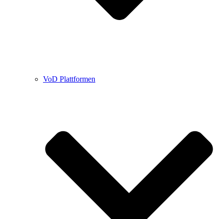
VoD Plattformen