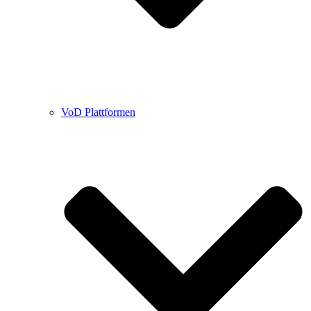
VoD Plattformen