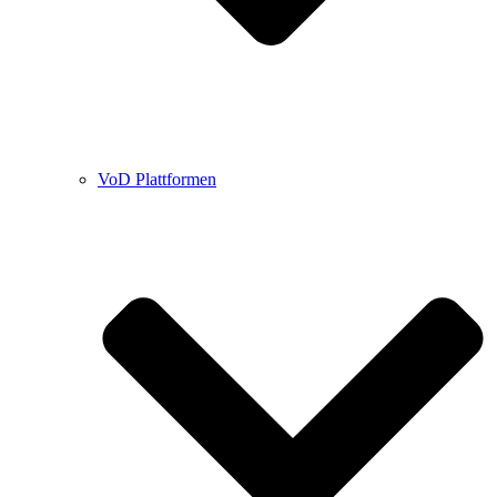
VoD Plattformen