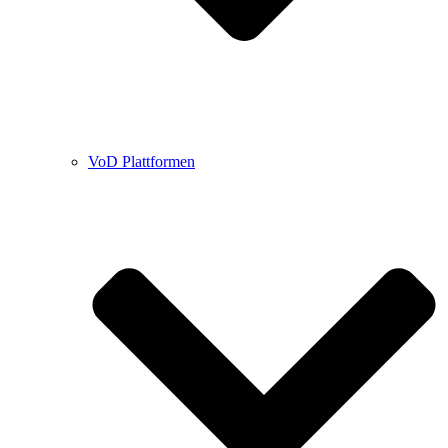
VoD Plattformen