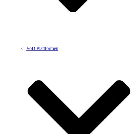
VoD Plattformen