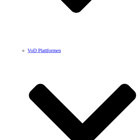
VoD Plattformen