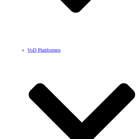
VoD Plattformen