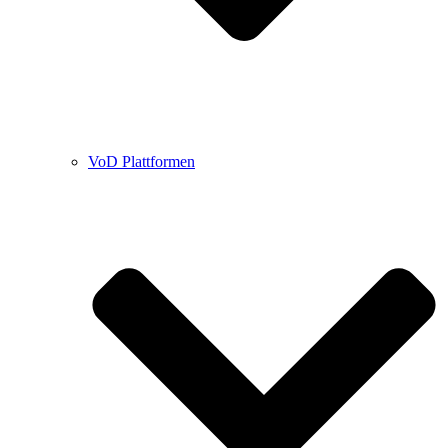
VoD Plattformen