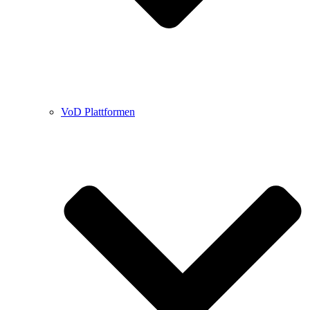
VoD Plattformen