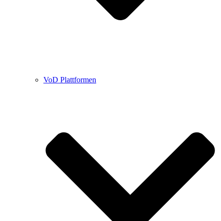
VoD Plattformen