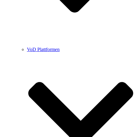
VoD Plattformen