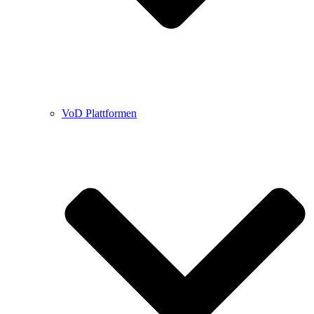
VoD Plattformen