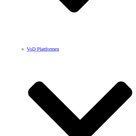
VoD Plattformen