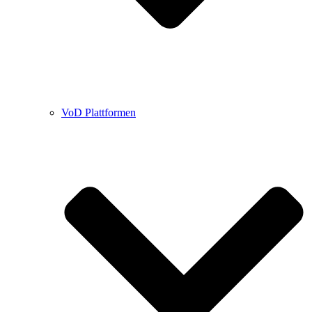
VoD Plattformen