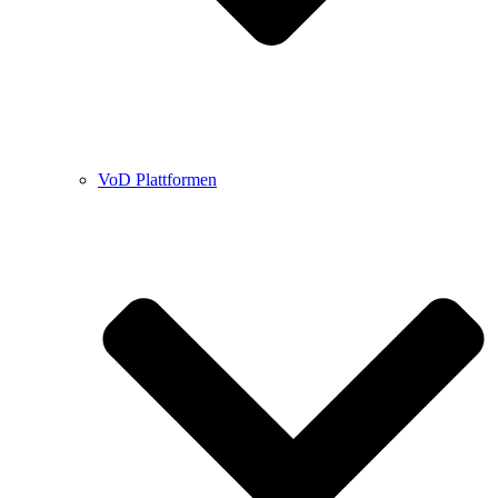
VoD Plattformen