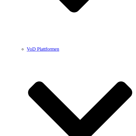
VoD Plattformen