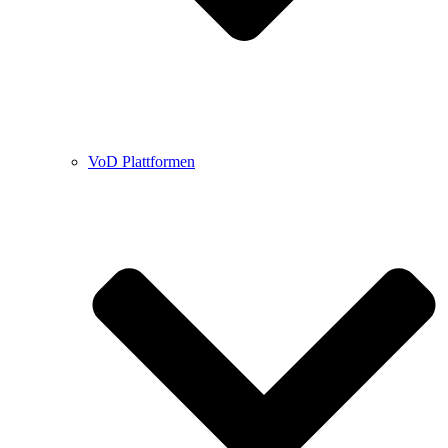
VoD Plattformen