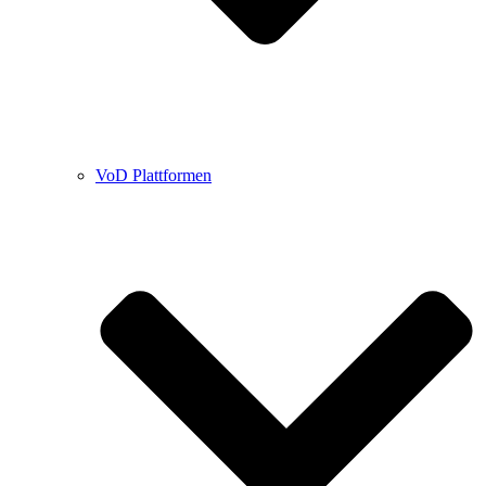
VoD Plattformen